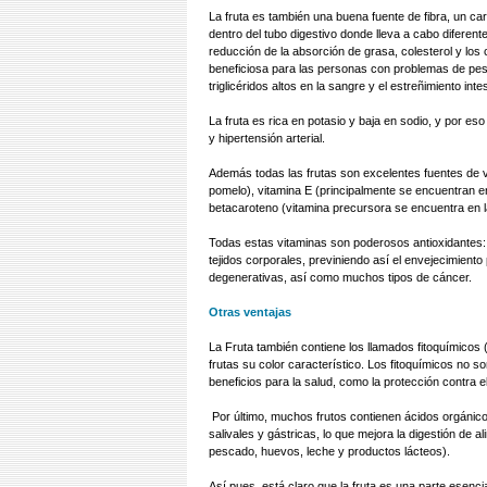
La fruta es también una buena fuente de fibra, un c
dentro del tubo digestivo donde lleva a cabo diferen
reducción de la absorción de grasa, colesterol y los ca
beneficiosa para las personas con problemas de peso
triglicéridos altos en la sangre y el estreñimiento intes
La fruta es rica en potasio y baja en sodio, y por 
y hipertensión arterial.
Además todas las frutas son excelentes fuentes de vit
pomelo), vitamina E (principalmente se encuentran e
betacaroteno (vitamina precursora se encuentra en la 
Todas estas vitaminas son poderosos antioxidantes: 
tejidos corporales, previniendo así el envejecimien
degenerativas, así como muchos tipos de cáncer.
Otras ventajas
La Fruta también contiene los llamados fitoquímicos (
frutas su color característico. Los fitoquímicos no
beneficios para la salud, como la protección contra e
Por último, muchos frutos contienen ácidos orgánico
salivales y gástricas, lo que mejora la digestión de a
pescado, huevos, leche y productos lácteos).
Así pues, está claro que la fruta es una parte esenci