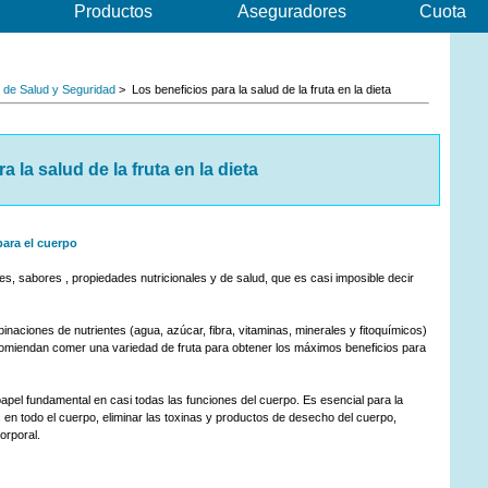
Productos
Aseguradores
Cuota
s de Salud y Seguridad
> Los beneficios para la salud de la fruta en la dieta
a la salud de la fruta
en la dieta
ara el cuerpo
res, sabores , propiedades nutricionales y de salud, que es casi imposible decir
inaciones de nutrientes (agua, azúcar, fibra, vitaminas, minerales y fitoquímicos)
ecomiendan comer una variedad de fruta para obtener los máximos beneficios para
apel fundamental en casi todas las funciones del cuerpo. Es esencial para la
es en todo el cuerpo, eliminar las toxinas y productos de desecho del cuerpo,
corporal.