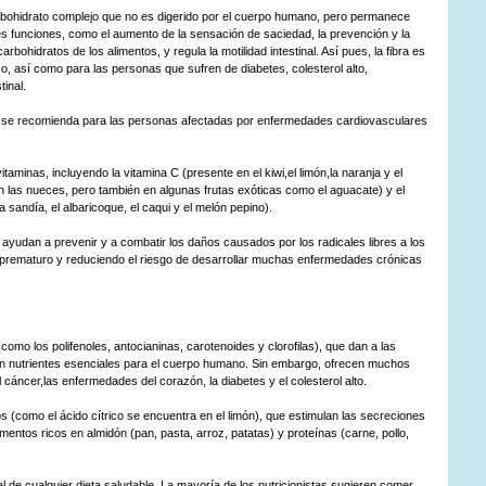
arbohidrato complejo que no es digerido por el cuerpo humano, pero permanece
tes funciones, como el aumento de la sensación de saciedad, la prevención y la
rbohidratos de los alimentos, y regula la motilidad intestinal. Así pues, la fibra es
, así como para las personas que sufren de diabetes, colesterol alto,
tinal.
eso se recomienda para las personas afectadas por enfermedades cardiovasculares
aminas, incluyendo la vitamina C (presente en el kiwi,el limón,la naranja y el
n las nueces, pero también en algunas frutas exóticas como el aguacate) y el
sandía, el albaricoque, el caqui y el melón pepino).
ayudan a prevenir y a combatir los daños causados por los radicales libres a los
to prematuro y reduciendo el riesgo de desarrollar muchas enfermedades crónicas
como los polifenoles, antocianinas, carotenoides y clorofilas), que dan a las
 son nutrientes esenciales para el cuerpo humano. Sin embargo, ofrecen muchos
l cáncer,las enfermedades del corazón, la diabetes y el colesterol alto.
s (como el ácido cítrico se encuentra en el limón), que estimulan las secreciones
limentos ricos en almidón (pan, pasta, arroz, patatas) y proteínas (carne, pollo,
al de cualquier dieta saludable. La mayoría de los nutricionistas sugieren comer,