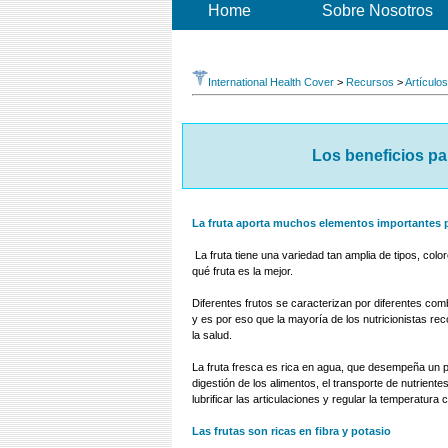
Home
Sobre Nosotros
International Health Cover
>
Recursos
>
Artículo
Los beneficios par
La fruta aporta muchos elementos importantes p
La fruta tiene una variedad tan amplia de tipos, colo
qué fruta es la mejor.
Diferentes frutos se caracterizan por diferentes comb
y es por eso que la mayoría de los nutricionistas r
la salud.
La fruta fresca es rica en agua, que desempeña un p
digestión de los alimentos, el transporte de nutrient
lubrificar las articulaciones y regular la temperatura 
Las frutas son ricas en fibra y potasio