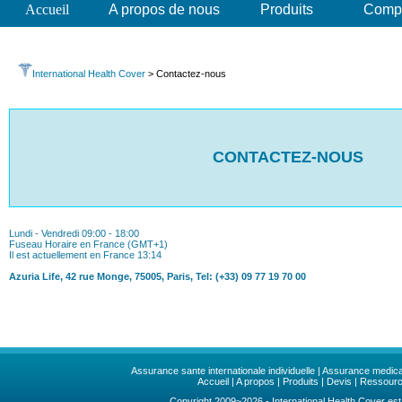
Accueil
A propos de nous
Produits
Compa
International Health Cover
>
Contactez-nous
CONTACTEZ-NOUS
Lundi - Vendredi 09:00 - 18:00
Fuseau Horaire en France (GMT+1)
Il est actuellement en France 13:14
Azuria Life, 42 rue Monge, 75005, Paris, Tel: (+33) 09 77 19 70 00
Assurance sante internationale individuelle
|
Assurance medical
Accueil
|
A propos
|
Produits
|
Devis
|
Ressour
Copyright 2009~2026 - International Health Cover est 