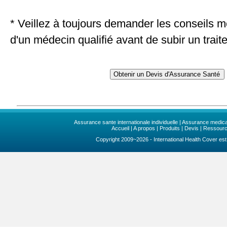
* Veillez à toujours demander les conseils 
d'un médecin qualifié avant de subir un trait
Assurance sante internationale individuelle
|
Assurance medical
Accueil
|
A propos
|
Produits
|
Devis
|
Ressour
Copyright 2009~2026 - International Health Cover est 