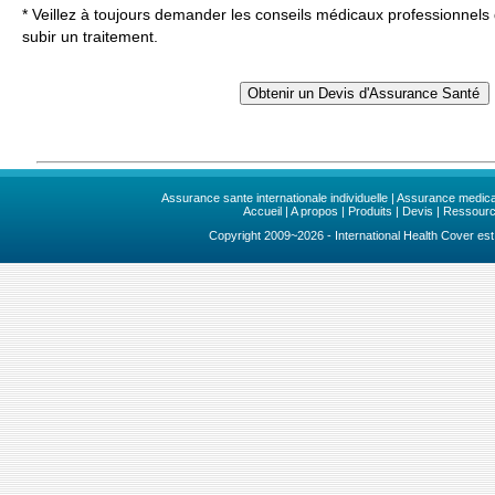
* Veillez à toujours demander les conseils médicaux professionnels
subir un traitement.
Assurance sante internationale individuelle
|
Assurance medical
Accueil
|
A propos
|
Produits
|
Devis
|
Ressour
Copyright 2009~2026 - International Health Cover est 