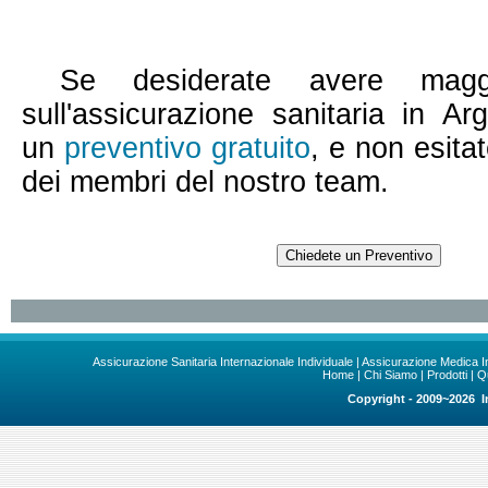
Se desiderate avere maggio
sull'assicurazione sanitaria in Ar
un
preventivo gratuito
, e non esita
dei membri del nostro team.
Assicurazione Sanitaria Internazionale Individuale
|
Assicurazione Medica I
Home
|
Chi Siamo
|
Prodotti
|
Q
Copyright - 2009~2026 In