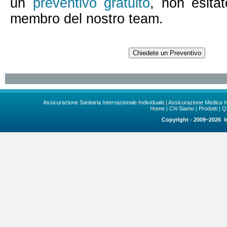
un
preventivo gratuito
, non esit
membro del nostro team.
Assicurazione Sanitaria Internazionale Individuale
|
Assicurazione Medica I
Home
|
Chi Siamo
|
Prodotti
|
Q
Copyright - 2009~2026 In