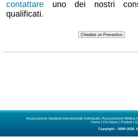
contattare
uno dei nostri consu
qualificati.
Assicurazione Sanitaria Internazionale Individuale
|
Assicurazione Medica I
Home
|
Chi Siamo
|
Prodotti
|
Q
Copyright - 2009~2026 In