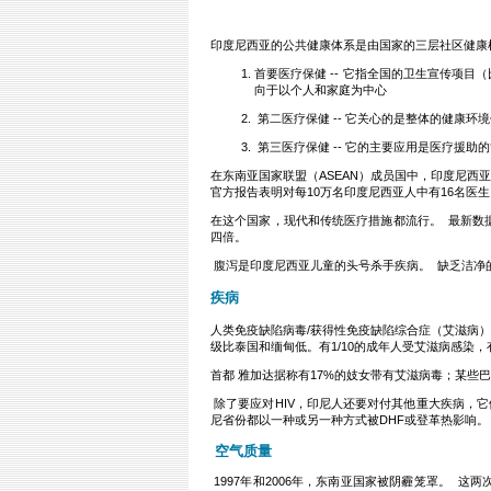
印度尼西亚的公共健康体系是由国家的三层社区健康
首要医疗保健 -- 它指全国的卫生宣传项
向于以个人和家庭为中心
第二医疗保健 -- 它关心的是整体的健康
第三医疗保健 -- 它的主要应用是医疗援
在东南亚国家联盟（ASEAN）成员国中，印度尼西亚
官方报告表明对每10万名印度尼西亚人中有16名医生
在这个国家，现代和传统医疗措施都流行。
最新数
四倍。
腹泻是印度尼西亚儿童的头号杀手疾病。
缺乏洁净
疾病
人类免疫缺陷病毒/获得性免疫缺陷综合症（艾滋病）
级比泰国和缅甸低。有1/10的成年人受艾滋病感染，有1
首都
雅加达
据称有17%的妓女带有艾滋病毒；某些
除了要应对HIV，印尼人还要对付其他重大疾病，它
尼省份都以一种或另一种方式被DHF或登革热影响。
空气质量
1997年和2006年，东南亚国家被阴霾笼罩。
这两