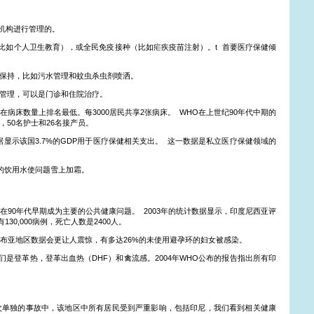
机构进行管理的。
目（比如个人卫生教育），或全民免疫接种（比如疟疾疫苗注射）。t
首要医疗保健倾
环境保持，比如污水管理和蚊虫杀虫剂喷洒。
助的管理，可以是门诊和住院治疗。
在病床数量上排名最低。每3000居民共享2张病床。
WHO在上世纪90年代中期的
，50名护士和26名接产员。
据显示该国3.7%的GDP用于医疗保健相关支出。
这一数据是私立医疗保健领域的
的饮用水使问题雪上加霜。
在90年代早期成为主要的公共健康问题。
2003年的统计数据显示，印度尼西亚评
30,000病例，死亡人数是2400人。
巴布亚地区数据会更让人震惊，有多达26%的未使用避孕环的妇女被感染。
们是登革热，登革出血热（DHF）和禽流感。2004年WHO公布的报告指出所有印
次单独的事故中，该地区中所有居民受到严重影响，包括印尼，我们看到相关健康